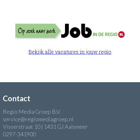
Bekijk alle vacatures in jouw regio
Contact
Regio Media Groep B.V.
service@regiomediagroep.nl
Visserstraat 10 | 1431 GJ Aalsmeer
0297-341900