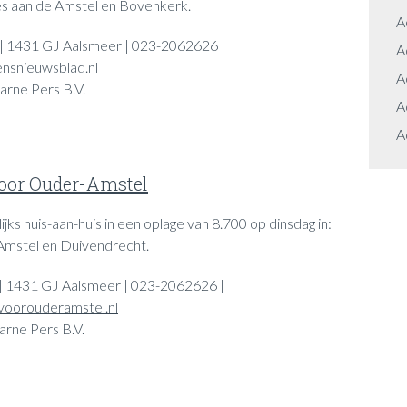
s aan de Amstel en Bovenkerk.
A
 | 1431 GJ Aalsmeer | 023-2062626 |
A
nsnieuwsblad.nl
A
arne Pers B.V.
A
A
oor Ouder-Amstel
ijks huis-aan-huis in een oplage van 8.700 op dinsdag in:
Amstel en Duivendrecht.
 | 1431 GJ Aalsmeer | 023-2062626 |
oorouderamstel.nl
arne Pers B.V.