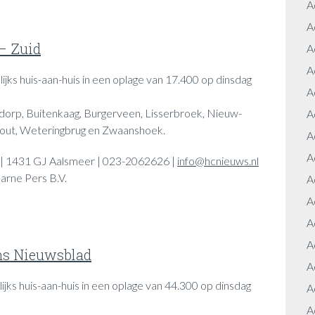
A
A
– Zuid
A
A
ijks huis-aan-huis in een oplage van 17.400 op dinsdag
A
dorp, Buitenkaag, Burgerveen, Lisserbroek, Nieuw-
A
hout, Weteringbrug en Zwaanshoek.
A
A
0 | 1431 GJ Aalsmeer | 023-2062626 |
info@hcnieuws.nl
arne Pers B.V.
A
A
A
A
ns Nieuwsblad
A
ijks huis-aan-huis in een oplage van 44.300 op dinsdag
A
A