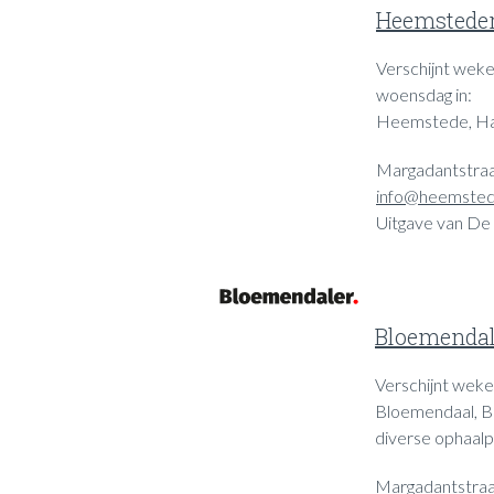
Heemstede
Verschijnt wekel
woensdag in:
Heemstede, Ha
Margadantstraa
info@heemstede
Uitgave van De
Bloemendal
Verschijnt wekel
Bloemendaal, B
diverse ophaalp
Margadantstraa