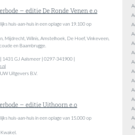
A
rbode – editie De Ronde Venen e.o
A
ijks huis-aan-huis in een oplage van 19.100 op
A
A
 Mijdrecht, Wilnis, Amstelhoek, De Hoef, Vinkeveen,
A
coude en Baambrugge.
A
 | 1431 GJ Aalsmeer | 0297-341900 |
A
.nl
A
UW Uitgevers B.V.
A
A
A
rbode – editie Uithoorn e.o
A
ijks huis-aan-huis in een oplage van 15.000 op
A
A
 Kwakel.