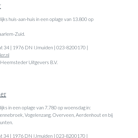
r
ijks huis-aan-huis in een oplage van 13.800 op
arlem-Zuid.
t 34 | 1976 DN IJmuiden | 023-8200170 |
r.nl
 Heemsteder Uitgevers B.V.
er
ijks in een oplage van 7.780 op woensdag in:
ennebroek, Vogelenzang, Overveen, Aerdenhout en bij
unten.
t 34 | 1976 DN IJmuiden | 023-8200170 |