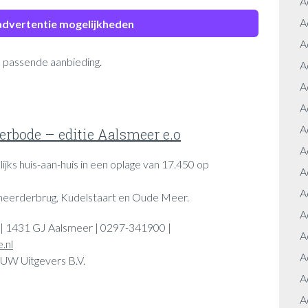
A
A
 advertentie mogelijkheden
A
 passende aanbieding.
A
A
A
A
rbode – editie Aalsmeer e.o
A
ijks huis-aan-huis in een oplage van 17.450 op
A
A
meerderbrug, Kudelstaart en Oude Meer.
A
 | 1431 GJ Aalsmeer | 0297-341900 |
A
.nl
A
UW Uitgevers B.V.
A
A