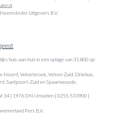
ler.nl
 Heemsteder Uitgevers B.V.
geest
ijks huis-aan-huis in een oplage van 31.800 op
n-Noord, Velserbroek, Velsen-Zuid, Driehuis,
d, Santpoort-Zuid en Spaarnwoude.
t 34 | 1976 DN IJmuiden | 0255-533900 |
nnemerland Pers B.V.