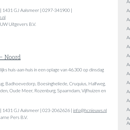
A
 | 1431 GJ Aalsmeer | 0297-341900 |
A
.nl
A
UW Uitgevers B.V.
A
A
A
A
– Noord
A
ijks huis-aan-huis in een oplage van 46.300 op dinsdag
A
A
g, Badhoevedorp, Boesingheliede, Cruquius, Halfweg,
nden, Oude Meer, Rozenburg, Spaarndam, Vijfhuizen en
A
A
A
0 | 1431 GJ Aalsmeer | 023-2062626 |
info@hcnieuws.nl
arne Pers B.V.
A
A