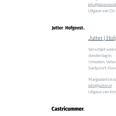
info@bloemenda
Uitgave van De
Jutter | Hof
Verschijnt wekel
donderdag in:
IJmuiden, Velse
Santpoort-Noor
Margadantstraa
info@jutter.nl
Uitgave van Ke