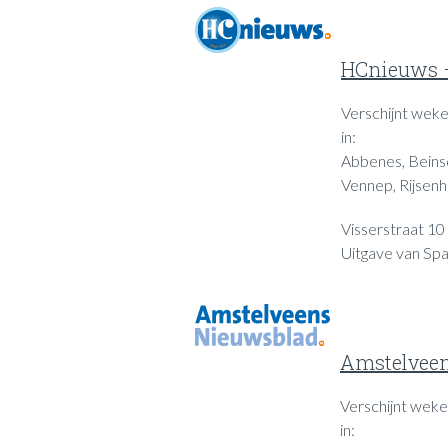
HCnieuws 
Verschijnt wekel
in:
Abbenes, Beins
Vennep, Rijsen
Visserstraat 1
Uitgave van Spa
Amstelvee
Verschijnt wekel
in: