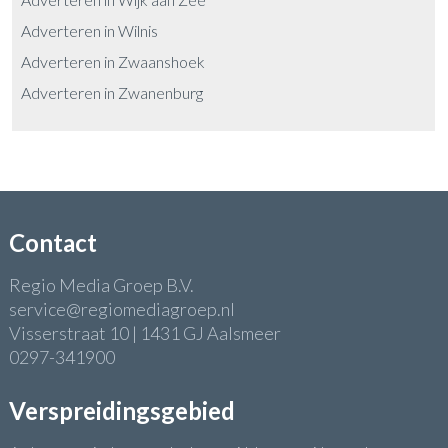
Adverteren in Wilnis
Adverteren in Zwaanshoek
Adverteren in Zwanenburg
Contact
Regio Media Groep B.V.
service@regiomediagroep.nl
Visserstraat 10 | 1431 GJ Aalsmeer
0297-341900
Verspreidingsgebied