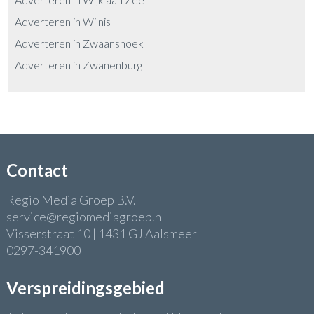
Adverteren in Wilnis
Adverteren in Zwaanshoek
Adverteren in Zwanenburg
Contact
Regio Media Groep B.V.
service@regiomediagroep.nl
Visserstraat 10 | 1431 GJ Aalsmeer
0297-341900
Verspreidingsgebied