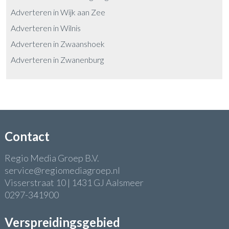
Adverteren in Wijk aan Zee
Adverteren in Wilnis
Adverteren in Zwaanshoek
Adverteren in Zwanenburg
Contact
Regio Media Groep B.V.
service@regiomediagroep.nl
Visserstraat 10 | 1431 GJ Aalsmeer
0297-341900
Verspreidingsgebied