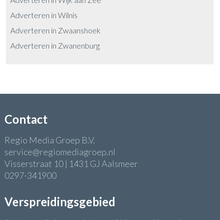
Adverteren in Wilnis
Adverteren in Zwaanshoek
Adverteren in Zwanenburg
Contact
Regio Media Groep B.V.
service@regiomediagroep.nl
Visserstraat 10 | 1431 GJ Aalsmeer
0297-341900
Verspreidingsgebied