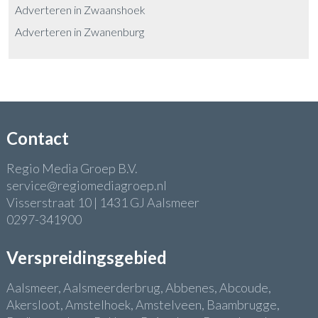
Adverteren in Zwaanshoek
Adverteren in Zwanenburg
Contact
Regio Media Groep B.V.
service@regiomediagroep.nl
Visserstraat 10 | 1431 GJ Aalsmeer
0297-341900
Verspreidingsgebied
Aalsmeer, Aalsmeerderbrug, Abbenes, Abcoude,
Akersloot, Amstelhoek, Amstelveen, Baambrugge,