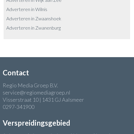
Adverteren in Wilnis
Adverteren in Zwaanshoek
Adverteren in Zwanenburg
Contact
Regio Media Groep B.V.
service@regiomediagroep.nl
Visserstraat 10 | 1431 GJ Aalsmeer
0297-341900
Verspreidingsgebied